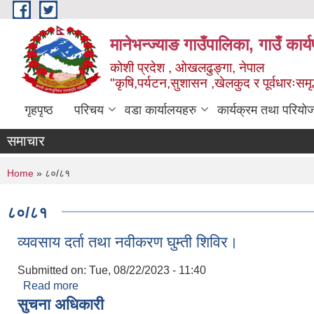
Skip to main content
मानेभन्ज्याङ गाउँपालिका, गाउँ कार
कोशी प्रदेश , ओखलढुङ्गा, नेपाल
"कृषि,पर्यटन,सुशासन ,खेलकुद र पूर्वधारःसमृ
गृहपृष्ठ
परिचय
वडा कार्यालयहरु
कार्यक्रम तथा परियो
समाचार
You are here
Home
» ८०/८१
८०/८१
व्यवसाय दर्ता तथा नवीकरण घुम्ती शिविर।
Submitted on:
Tue, 08/22/2023 - 11:40
Read more
about व्यवसाय दर्ता तथा नवीकरण घुम्ती शिविर।
सुचना अधिकारी