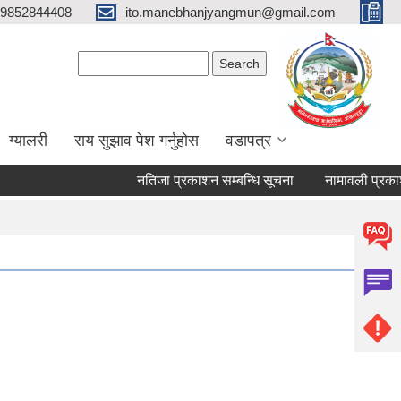
9852844408
ito.manebhanjyangmun@gmail.com
Search form
Search
ग्यालरी
राय सुझाव पेश गर्नुहोस
वडापत्र
नतिजा प्रकाशन सम्बन्धि सूचना
नामावली प्रकाशन त