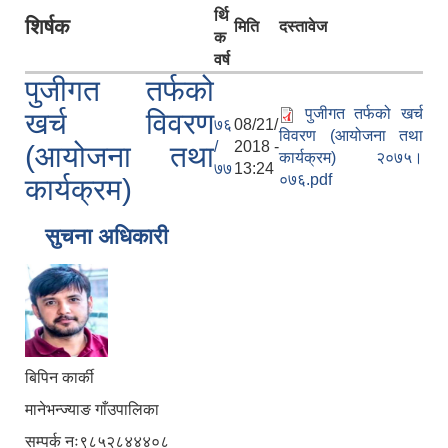
र्थि
शिर्षक
मिति
दस्तावेज
क
वर्ष
पुजीगत तर्फको
पुजीगत तर्फको खर्च
खर्च विवरण
७६
08/21/
विवरण (आयोजना तथा
/
2018 -
(आयोजना तथा
कार्यक्रम) २०७५।
७७
13:24
०७६.pdf
कार्यक्रम)
सुचना अधिकारी
बिपिन कार्की
मानेभन्ज्याङ गाँउपालिका
सम्पर्क नः९८५२८४४४०८