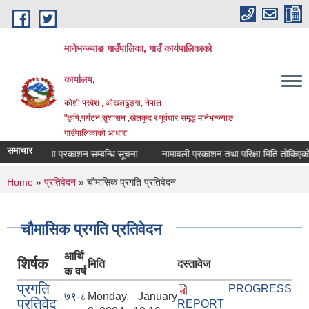
Skip to main content
मानेभन्ज्याङ गाउँपालिका, गाउँ कार्यपालिकाको
कार्यालय,
कोशी प्रदेश , ओखलढुङ्गा, नेपाल
"कृषि,पर्यटन,सुशासन ,खेलकुद र पूर्वधारःसमृद्ध मानेभन्ज्याङ
गाउँपालिकाको आधार"
समाचार
नतिजा प्रकाशन सम्बन्धि सूचना
नामावली प्रकाशन तथा परिक्षा मिति तोकिएको सम
You are here
Home
»
प्रतिवेदन
» चौमासिक प्रगति प्रतिवेदन
चौमासिक प्रगति प्रतिवेदन
आर्थि
शिर्षक
मिति
दस्तावेज
क वर्ष
प्रगति
PROGRESS
७९-८
Monday, January
प्रतिवेद
REPORT