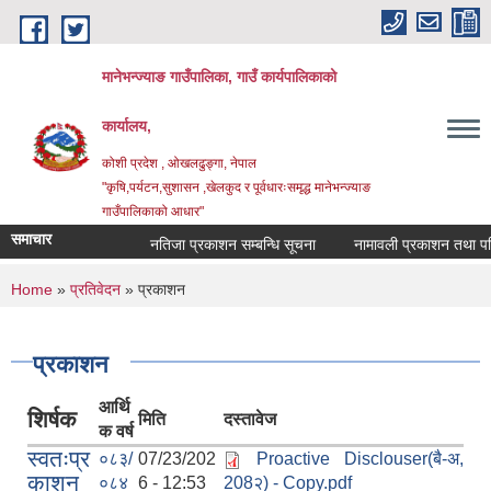
Skip to main content
मानेभन्ज्याङ गाउँपालिका, गाउँ कार्यपालिकाको
कार्यालय,
कोशी प्रदेश , ओखलढुङ्गा, नेपाल
"कृषि,पर्यटन,सुशासन ,खेलकुद र पूर्वधारःसमृद्ध मानेभन्ज्याङ
गाउँपालिकाको आधार"
समाचार
नतिजा प्रकाशन सम्बन्धि सूचना
नामावली प्रकाशन तथा परिक्ष
You are here
Home
»
प्रतिवेदन
» प्रकाशन
प्रकाशन
आर्थि
शिर्षक
मिति
दस्तावेज
क वर्ष
स्वतःप्र
०८३/
07/23/202
Proactive Disclouser(बै-अ,
काशन
०८४
6 - 12:53
208२) - Copy.pdf