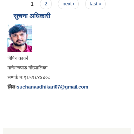
Pages
1
2
next ›
last »
सुचना अधिकारी
बिपिन कार्की
मानेभन्ज्याङ गाँउपालिका
सम्पर्क नः९८५२८४४४०८
ईमेलः
suchanaadhikari07@gmail.com