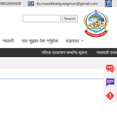
9852844408
ito.manebhanjyangmun@gmail.com
Search form
Search
ग्यालरी
राय सुझाव पेश गर्नुहोस
वडापत्र
नतिजा प्रकाशन सम्बन्धि सूचना
नामावली प्रकाशन त