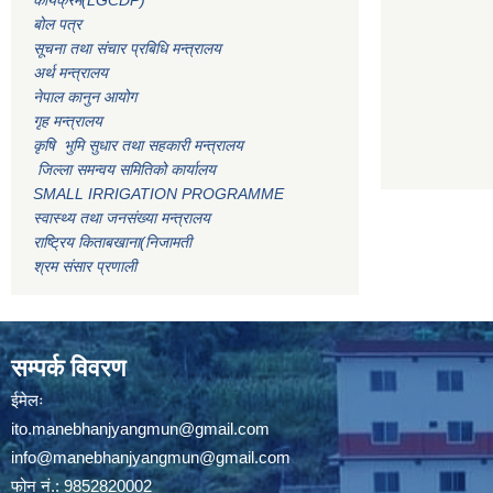
कार्यक्रम(LGCDP)
बोल पत्र
सूचना तथा संचार प्रबिधि मन्त्रालय
अर्थ मन्त्रालय
नेपाल कानुन आयोग
गृह मन्त्रालय
कृषि भुमि सुधार तथा सहकारी मन्त्रालय
जिल्ला समन्वय समितिको कार्यालय
SMALL IRRIGATION PROGRAMME
स्वास्थ्य तथा जनसंख्या मन्त्रालय
राष्ट्रिय किताबखाना(निजामती
श्रम संसार प्रणाली
सम्पर्क विवरण
ईमेलः
ito.manebhanjyangmun@gmail.com
info@manebhanjyangmun
@gmail.com
फोन नं.: 9852820002