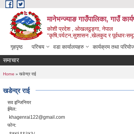
Skip to main content
मानेभन्ज्याङ गाउँपालिका, गाउँ कार
कोशी प्रदेश , ओखलढुङ्गा, नेपाल
"कृषि,पर्यटन,सुशासन ,खेलकुद र पूर्वधारःसमृ
गृहपृष्ठ
परिचय
वडा कार्यालयहरु
कार्यक्रम तथा परियो
समाचार
You are here
Home
» खडेन्द्र राई
खडेन्द्र राई
सव इन्जिनियर
ईमेल:
khagenrai122@gmail.com
फोन:
९७४६९९२४३८