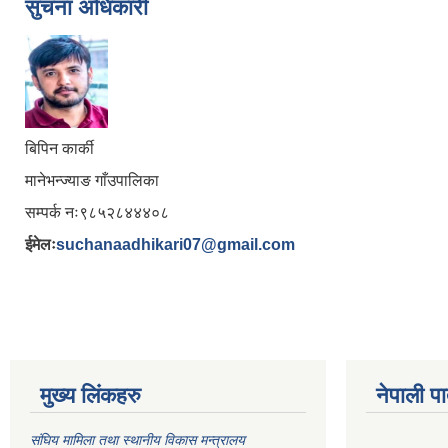
सुचना अधिकारी
बिपिन कार्की
मानेभन्ज्याङ गाँउपालिका
सम्पर्क नः९८५२८४४४०८
ईमेलः
suchanaadhikari07@gmail.com
मुख्य लिंकहरु
नेपाली पा
संघिय मामिला तथा स्थानीय विकास मन्त्रालय