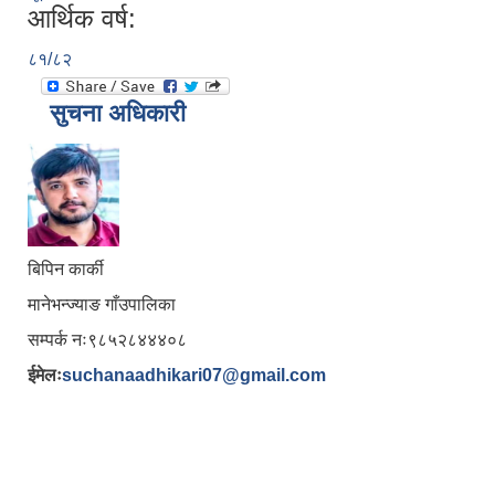
आर्थिक वर्ष:
८१/८२
सुचना अधिकारी
बिपिन कार्की
मानेभन्ज्याङ गाँउपालिका
सम्पर्क नः९८५२८४४४०८
ईमेलः
suchanaadhikari07@gmail.com