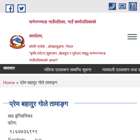
Skip to main content
मानेभन्ज्याङ गाउँपालिका, गाउँ कार्यपालिकाको
कार्यालय,
कोशी प्रदेश , ओखलढुङ्गा, नेपाल
"कृषि,पर्यटन,सुशासन ,खेलकुद र पूर्वधारःसमृद्ध मानेभन्ज्याङ
गाउँपालिकाको आधार"
समाचार
नतिजा प्रकाशन सम्बन्धि सूचना
नामावली प्रकाशन तथा परिक्
You are here
Home
» प्रेम बहादुर गोले तामाङ्ग
प्रेम बहादुर गोले तामाङ्ग
सव इन्जिनियर
फोन:
९८६७७३६९१९
Section: