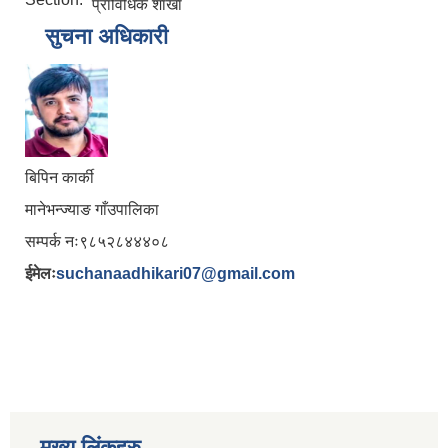
प्राविधिक शाखा
सुचना अधिकारी
बिपिन कार्की
मानेभन्ज्याङ गाँउपालिका
सम्पर्क नः९८५२८४४४०८
ईमेलः
suchanaadhikari07@gmail.com
मुख्य लिंकहरु