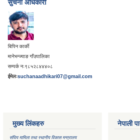
सुचना अधिकारी
बिपिन कार्की
मानेभन्ज्याङ गाँउपालिका
सम्पर्क नः९८५२८४४४०८
ईमेलः
suchanaadhikari07@gmail.com
मुख्य लिंकहरु
नेपाली पा
संघिय मामिला तथा स्थानीय विकास मन्त्रालय