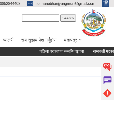
9852844408
ito.manebhanjyangmun@gmail.com
Search form
Search
ग्यालरी
राय सुझाव पेश गर्नुहोस
वडापत्र
नतिजा प्रकाशन सम्बन्धि सूचना
नामावली प्रकाशन त