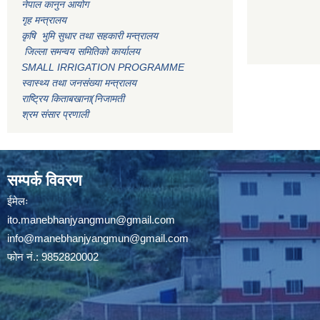
नेपाल कानुन आयोग
गृह मन्त्रालय
कृषि भुमि सुधार तथा सहकारी मन्त्रालय
जिल्ला समन्वय समितिको कार्यालय
SMALL IRRIGATION PROGRAMME
स्वास्थ्य तथा जनसंख्या मन्त्रालय
राष्ट्रिय किताबखाना(निजामती
श्रम संसार प्रणाली
सम्पर्क विवरण
ईमेलः
ito.manebhanjyangmun@gmail.com
info@manebhanjyangmun
@gmail.com
फोन नं.: 9852820002