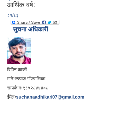
आर्थिक वर्ष:
८२/८३
सुचना अधिकारी
बिपिन कार्की
मानेभन्ज्याङ गाँउपालिका
सम्पर्क नः९८५२८४४४०८
ईमेलः
suchanaadhikari07@gmail.com