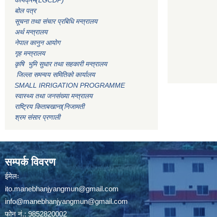
कार्यक्रम(LGCDP)
बोल पत्र
सूचना तथा संचार प्रबिधि मन्त्रालय
अर्थ मन्त्रालय
नेपाल कानुन आयोग
गृह मन्त्रालय
कृषि भुमि सुधार तथा सहकारी मन्त्रालय
जिल्ला समन्वय समितिको कार्यालय
SMALL IRRIGATION PROGRAMME
स्वास्थ्य तथा जनसंख्या मन्त्रालय
राष्ट्रिय किताबखाना(निजामती
श्रम संसार प्रणाली
सम्पर्क विवरण
ईमेलः
ito.manebhanjyangmun@gmail.com
info@manebhanjyangmun
@gmail.com
फोन नं.: 9852820002