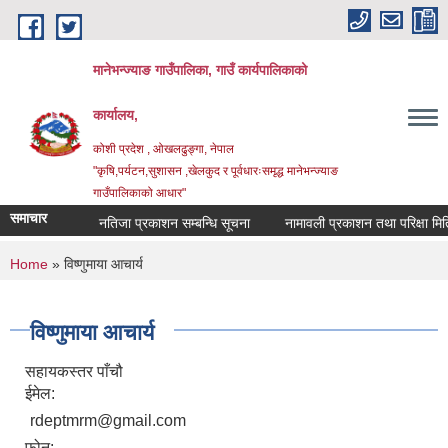
Skip to main content
मानेभन्ज्याङ गाउँपालिका, गाउँ कार्यपालिकाको
कार्यालय,
कोशी प्रदेश , ओखलढुङ्गा, नेपाल
"कृषि,पर्यटन,सुशासन ,खेलकुद र पूर्वधारःसमृद्ध मानेभन्ज्याङ
गाउँपालिकाको आधार"
समाचार
नतिजा प्रकाशन सम्बन्धि सूचना
नामावली प्रकाशन तथा परिक्षा मिति 
You are here
Home
» विष्णुमाया आचार्य
विष्णुमाया आचार्य
सहायकस्तर पाँचौ
ईमेल:
rdeptmrm@gmail.com
फोन: