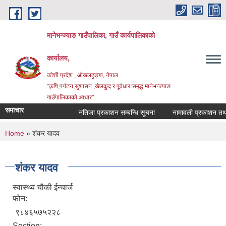
Skip to main content
मानेभन्ज्याङ गाउँपालिका, गाउँ कार्यपालिकाको
कार्यालय,
कोशी प्रदेश , ओखलढुङ्गा, नेपाल
"कृषि,पर्यटन,सुशासन ,खेलकुद र पूर्वधारःसमृद्ध मानेभन्ज्याङ
गाउँपालिकाको आधार"
समाचार
नतिजा प्रकाशन सम्बन्धि सूचना
नामावली प्रकाशन तथा पर
You are here
Home
» शंकर यादव
शंकर यादव
स्वास्थ्य चौकी ईन्चार्ज
फोन:
९८४६५७५२२८
Section: