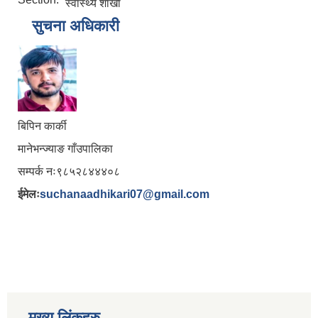
स्वास्थ्य शाखा
सुचना अधिकारी
बिपिन कार्की
मानेभन्ज्याङ गाँउपालिका
सम्पर्क नः९८५२८४४४०८
ईमेलः
suchanaadhikari07@gmail.com
मुख्य लिंकहरु