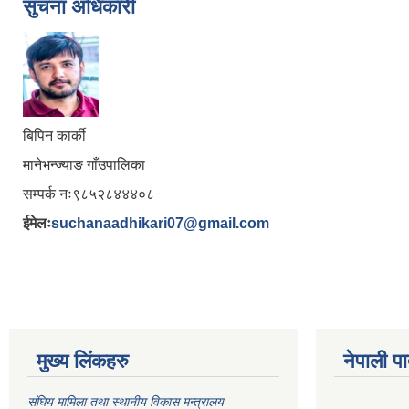
सुचना अधिकारी
बिपिन कार्की
मानेभन्ज्याङ गाँउपालिका
सम्पर्क नः९८५२८४४४०८
ईमेलः
suchanaadhikari07@gmail.com
मुख्य लिंकहरु
नेपाली पा
संघिय मामिला तथा स्थानीय विकास मन्त्रालय