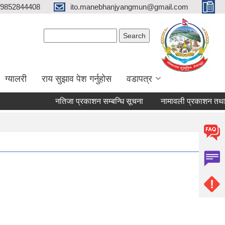
9852844408
ito.manebhanjyangmun@gmail.com
Search form
Search
ग्यालरी
राय सुझाव पेश गर्नुहोस
वडापत्र
नतिजा प्रकाशन सम्बन्धि सूचना
नामावली प्रकाशन तथा परिक्