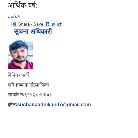
आर्थिक वर्ष:
८०/८१
सुचना अधिकारी
बिपिन कार्की
मानेभन्ज्याङ गाँउपालिका
सम्पर्क नः९८५२८४४४०८
ईमेलः
suchanaadhikari07@gmail.com