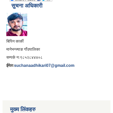
सुचना अधिकारी
बिपिन कार्की
मानेभन्ज्याङ गाँउपालिका
सम्पर्क नः९८५२८४४४०८
ईमेलः
suchanaadhikari07@gmail.com
मुख्य लिंकहरु