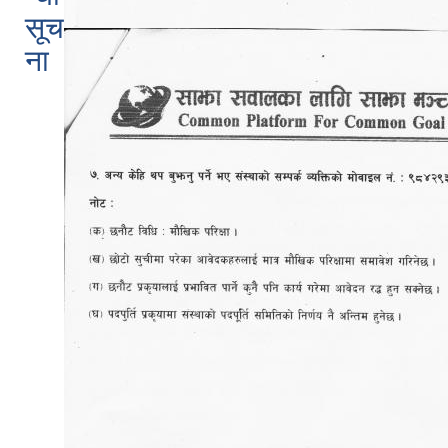
सूच
ना