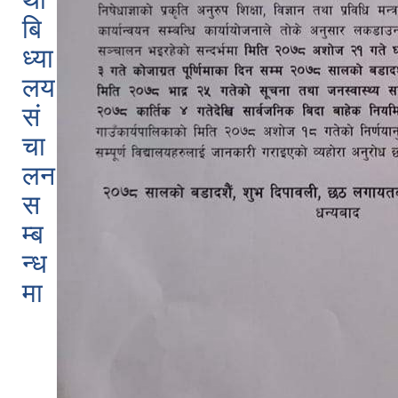
बि
ध्या
लय
सं
चा
लन
स
म्ब
न्ध
मा