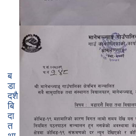
ब
डा
दशै
बि
दा
त
था