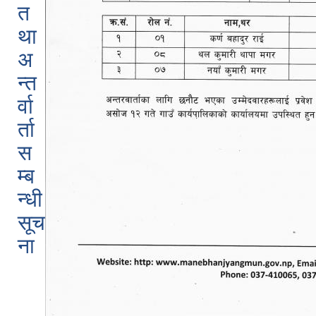
त
था
अ
न्त
र्वा
र्ता
स
म्ब
न्धी
सूच
ना