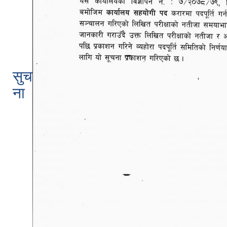
सुच
ना