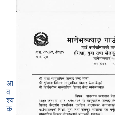
आ
व
श्य
क