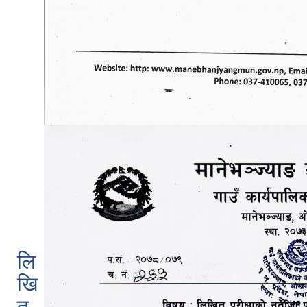
लि
खि
त