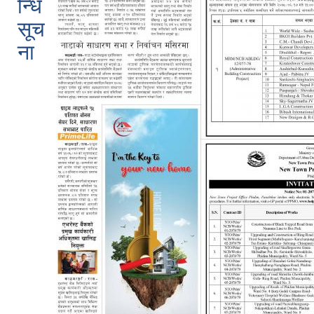
न्धि
सूच
ना