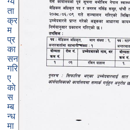
ग्य
ता
क्र
म
प्र
का
सन
गरि
ए
काे
स
म्ब
न्ध
मा