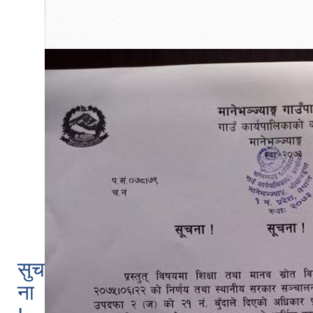
सुच
ना