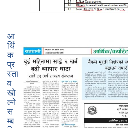
आ
र्थि
क
प्र
स्ता
व
खो
ल्ने
स
म्ब