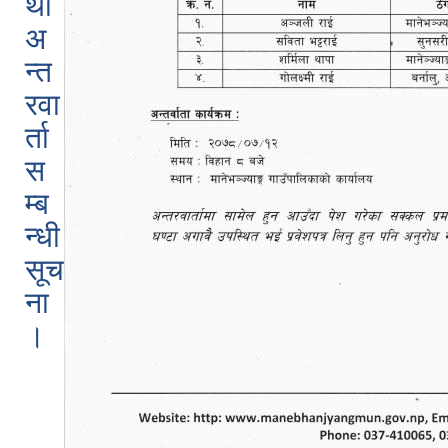
था
अ
न्त
रवा
र्ता
स
म्ब
न्धी
सूच
ना
।