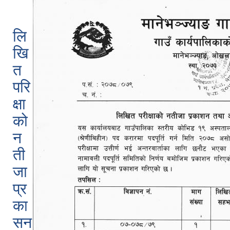
लि
खि
त
परि
क्षा
को
न
ती
जा
प्र
का
सन