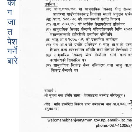
का
ग
जा
त
पेश
गर्ने
बारे