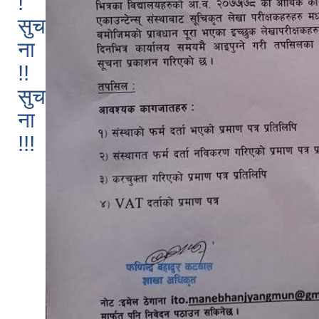
!
सुच
ना
!!
सुच
ना
!!!