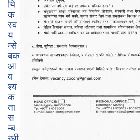
यि
क
स्व
य
म्से
बक
आ
व
श्य
क
ता
स
म्ब
न्धी