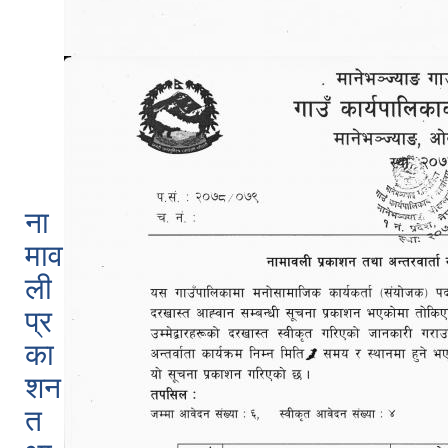
ना
माव
ली
प्र
का
शन
त