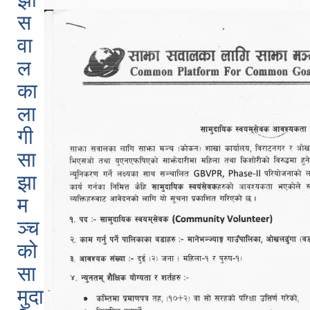
स
वा
ल
का
ला
गी
सा
झा
म
ञ्च
को
सा
मुदा