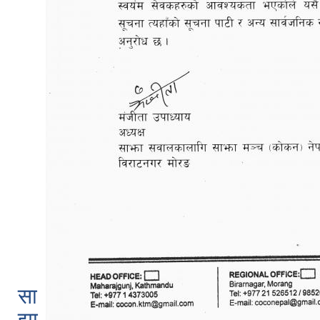
सा
झा